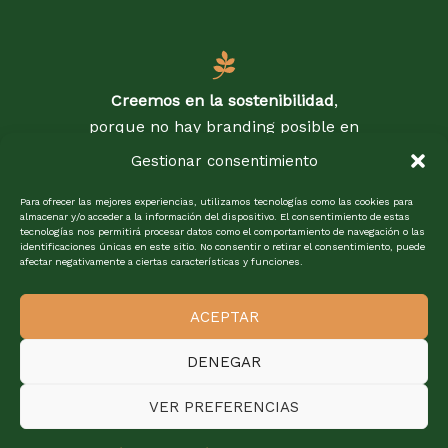
Creemos en la sostenibilidad
,
porque no hay branding posible en
un planeta en llamas.
Gestionar consentimiento
Para ofrecer las mejores experiencias, utilizamos tecnologías como las cookies para
almacenar y/o acceder a la información del dispositivo. El consentimiento de estas
tecnologías nos permitirá procesar datos como el comportamiento de navegación o las
Creemos en la honestidad
, porque
identificaciones únicas en este sitio. No consentir o retirar el consentimiento, puede
la mejor estrategia es ser quien
afectar negativamente a ciertas características y funciones.
realmente eres. No vestimos
marcas con máscaras, las
ACEPTAR
ayudamos a mostrar su verdad.
DENEGAR
VER PREFERENCIAS
Creemos en la colaboración
,